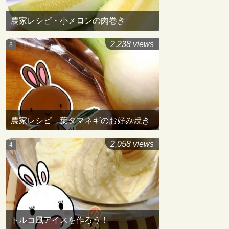
農家レシピ・小メロンの肉巻き
2,238 views
農家レシピ 葉タマネギのお好み焼き
2,058 views
トルコ風アイスを作ろう！