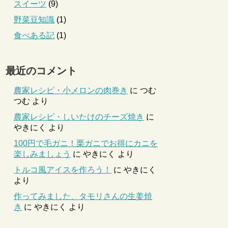
スイーツ
(9)
野菜豆知識
(1)
食べある記
(1)
最近のコメント
農家レシピ・小メロンの肉巻き
に
つむ
つむ
より
農家レシピ・しいたけのチーズ焼き
に
やきにく
より
100円で毛ガニ！栗ガニでお得にカニを
楽しみましょう
に
やきにく
より
トルコ風アイスを作ろう！
に
やきにく
より
作ってみました、タモリさんの生姜焼
き
に
やきにく
より