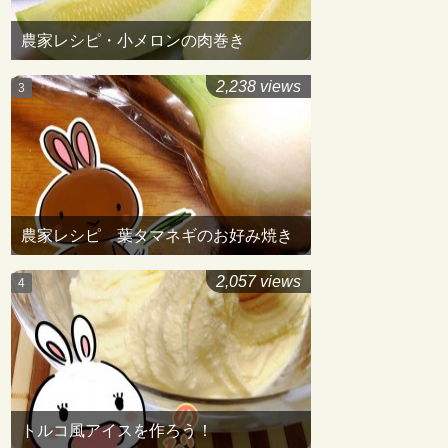
農家レシピ・小メロンの肉巻き
2,238 views
農家レシピ 葉タマネギのお好み焼き
2,057 views
トルコ風アイスを作ろう！