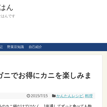
はん
ごはんです
記
野菜豆知識
自己紹介
栗ガニでお得にカニを楽しみま
2015/7/15
かんたんレシピ
,
料理
冬のカニ鍋だけではなく、1年通してずっと食べても飽