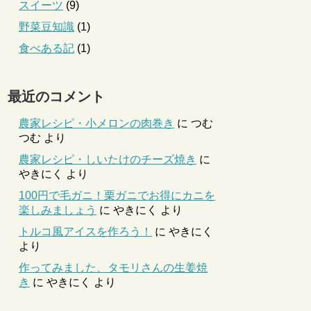
スイーツ
(9)
野菜豆知識
(1)
食べある記
(1)
最近のコメント
農家レシピ・小メロンの肉巻き
に
つむ
つむ
より
農家レシピ・しいたけのチーズ焼き
に
やきにく
より
100円で毛ガニ！栗ガニでお得にカニを
楽しみましょう
に
やきにく
より
トルコ風アイスを作ろう！
に
やきにく
より
作ってみました、タモリさんの生姜焼
き
に
やきにく
より