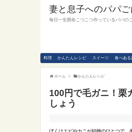
妻と息子へのパパご
毎日一生懸命こつこつ作っているパパの
料理
かんたんレシピ
スイーツ
食べある
ホーム
かんたんレシピ
100円で毛ガニ！
しょう
ぼくはエビやカニが好物のひとつで、